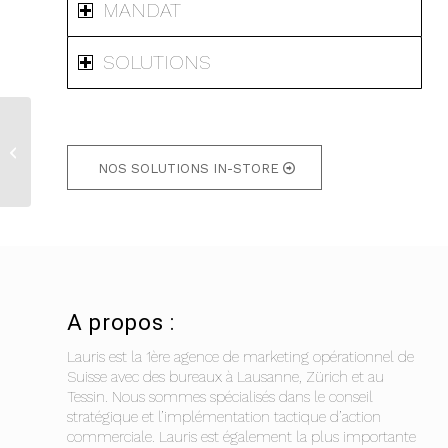
MANDAT
SOLUTIONS
SMYTHSTOYS –
Inauguration Dietikon
NOS SOLUTIONS IN-STORE
A propos :
Lauris est la 1ère agence de marketing opérationnel de
Suisse avec des bureaux à Lausanne, Zürich et au
Tessin. Nous sommes spécialisés dans le conseil
stratégique et l’implémentation tactique d’action
commerciale. Lauris est également la plus importante