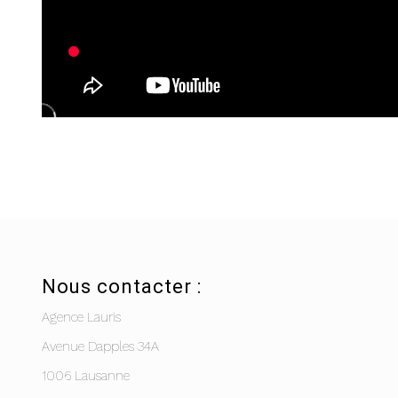
Nous contacter :
Agence Lauris
Avenue Dapples 34A
1006 Lausanne