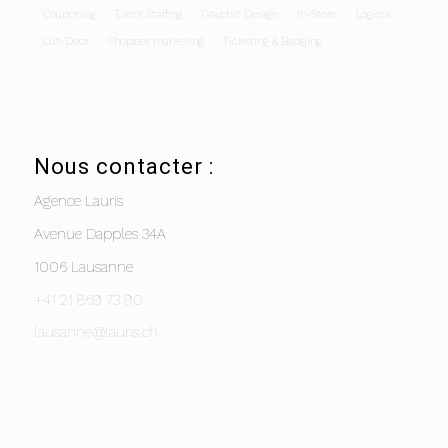
Couponing
Event Staffing
Graphic Design
In-Store
Logistic
Out-Door
Shopper marketing
Ticketing & Badging
Nous contacter :
Agence Lauris
Avenue Dapples 34A
1006 Lausanne
+41 21 869 73 90
lausanne@lauris.ch