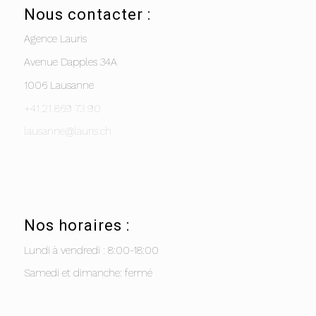
Nous contacter :
Agence Lauris
Avenue Dapples 34A
1006 Lausanne
+41 21 869 73 90
lausanne@lauris.ch
Nos horaires :
Lundi à vendredi : 8:00-18:00
Samedi et dimanche: fermé