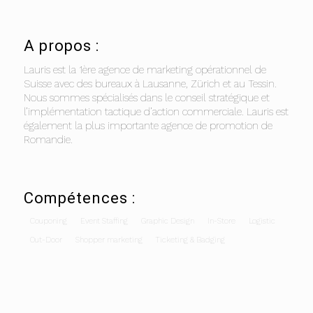
A propos :
Lauris est la 1ère agence de marketing opérationnel de
Suisse avec des bureaux à Lausanne, Zürich et au Tessin.
Nous sommes spécialisés dans le conseil stratégique et
l’implémentation tactique d’action commerciale. Lauris est
également la plus importante agence de promotion de
Romandie.
Compétences :
Couponing
Event Staffing
Graphic Design
In-Store
Logistic
Out-Door
Shopper marketing
Ticketing & Badging