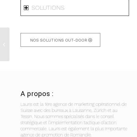
SOLUTIONS
NOS SOLUTIONS OUT-DOOR
PERLE DE LAIT – Mall
event
A propos :
Lauris est la 1ère agence de marketing opérationnel de
Suisse avec des bureaux à Lausanne, Zürich et au
Tessin. Nous sommes spécialisés dans le conseil
stratégique et l’implémentation tactique d’action
commerciale. Lauris est également la plus importante
agence de promotion de Romandie.