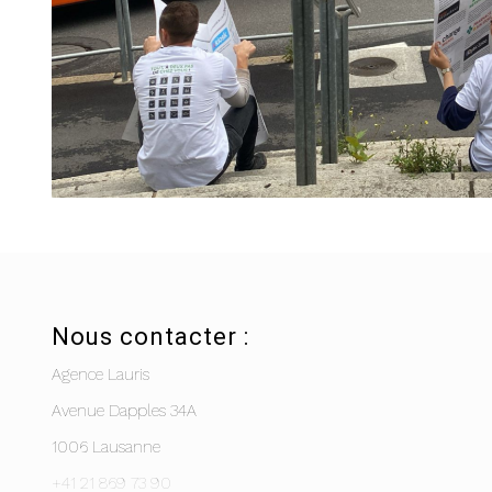
Nous contacter :
Agence Lauris
Avenue Dapples 34A
1006 Lausanne
+41 21 869 73 90