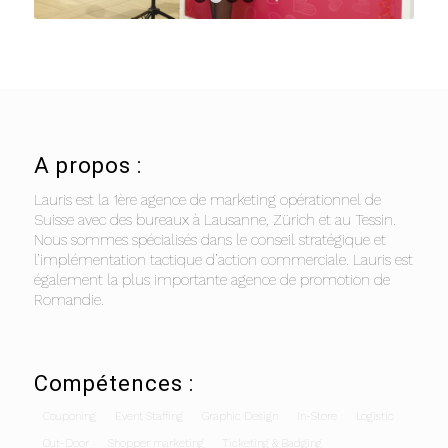
1
2
3
4
A propos :
Lauris est la 1ère agence de marketing opérationnel de
Suisse avec des bureaux à Lausanne, Zürich et au Tessin.
Nous sommes spécialisés dans le conseil stratégique et
l’implémentation tactique d’action commerciale. Lauris est
également la plus importante agence de promotion de
Romandie.
Compétences :
Couponing
Event Staffing
Graphic Design
In-Store
Logistic
Out-Door
Shopper marketing
Ticketing & Badging