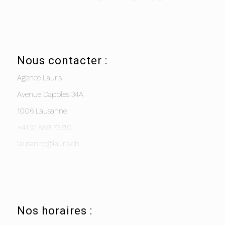
Nous contacter :
Agence Lauris
Avenue Dapples 34A
1006 Lausanne
+41 21 869 73 90
lausanne@lauris.ch
Nos horaires :