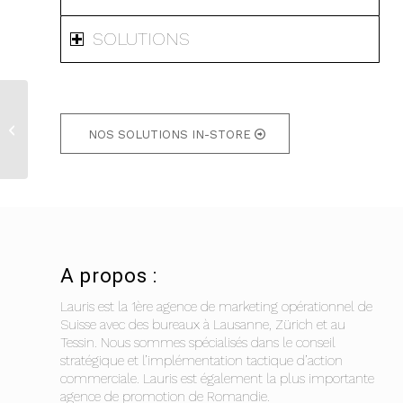
SOLUTIONS
QUARTIER DU FLON –
NOS SOLUTIONS IN-STORE
Animation de Noël
A propos :
Lauris est la 1ère agence de marketing opérationnel de
Suisse avec des bureaux à Lausanne, Zürich et au
Tessin. Nous sommes spécialisés dans le conseil
stratégique et l’implémentation tactique d’action
commerciale. Lauris est également la plus importante
agence de promotion de Romandie.