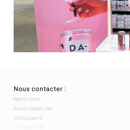
Nous contacter :
Agence Lauris
Avenue Dapples 34A
1006 Lausanne
+41 21 869 73 90