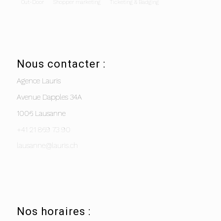
Out-Door
Shopper marketing
Ticketing & Badging
Nous contacter :
Agence Lauris
Avenue Dapples 34A
1006 Lausanne
+41 21 869 73 90
lausanne@lauris.ch
Nos horaires :