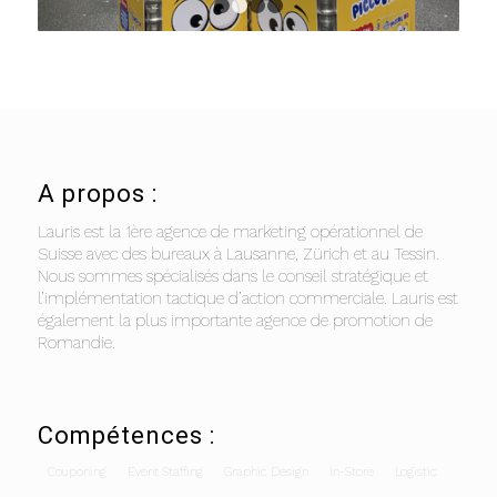
1
2
3
4
A propos :
Lauris est la 1ère agence de marketing opérationnel de
Suisse avec des bureaux à Lausanne, Zürich et au Tessin.
Nous sommes spécialisés dans le conseil stratégique et
l’implémentation tactique d’action commerciale. Lauris est
également la plus importante agence de promotion de
Romandie.
Compétences :
Couponing
Event Staffing
Graphic Design
In-Store
Logistic